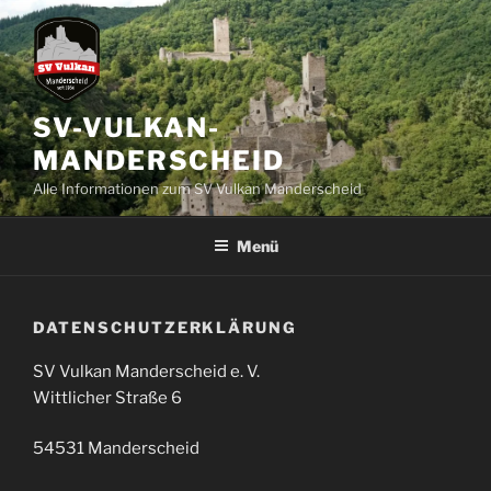
Zum
Inhalt
springen
SV-VULKAN-
MANDERSCHEID
Alle Informationen zum SV Vulkan Manderscheid
Menü
DATENSCHUTZERKLÄRUNG
SV Vulkan Manderscheid e. V.
Wittlicher Straße 6
54531 Manderscheid