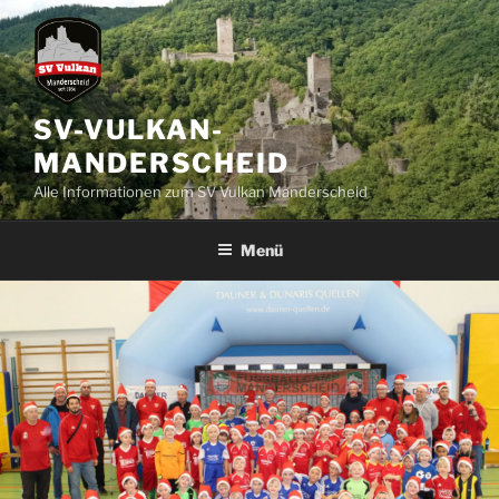
Zum
Inhalt
springen
SV-VULKAN-
MANDERSCHEID
Alle Informationen zum SV Vulkan Manderscheid
Menü