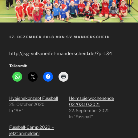
VERÖFFENTLICHT
17. DEZEMBER 2018
VON
SV MANDERSCHEID
AM
http://jsg-vulkaneifel-manderscheid.de/?p=134
Teilen mit:
Hygienekonzept Fussball
Heimspielwochenende
25. Oktober 2020
02./03.10.2021
In "AH"
22. September 2021
In "Fussball"
Fussball-Camp 2020 –
jetzt anmelden!