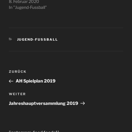
8. Februar 2020
In "Jugend-Fussball"
KATEGORIEN
JUGEND-FUSSBALL
Beitragsnavigation
Vorheriger
ZURÜCK
Beitrag
AH Spielplan 2019
Nächster
WEITER
Beitrag
Jahreshauptversammlung 2019